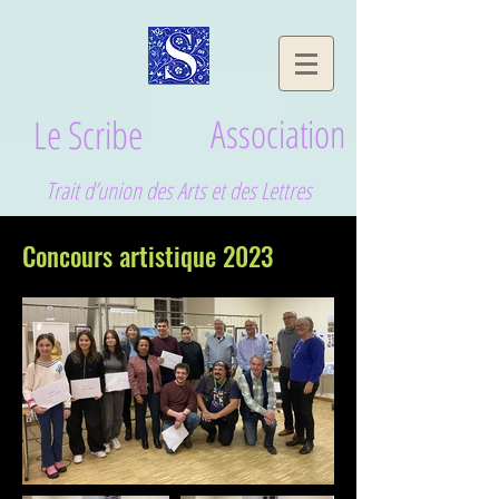
le scribe association
Association
Le Scribe
Trait d’union des Arts et des Lettres
Concours artistique 2023