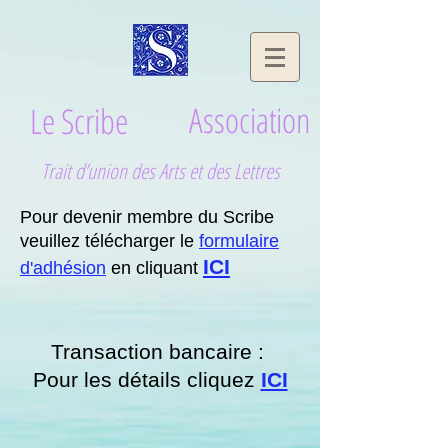
le scribe association
Association
Le Scribe
Trait d’union des Arts et des Lettres
Pour devenir membre du Scribe
veuillez télécharger le
formulaire
ICI
d'adhésion
en cliquant
Transaction bancaire :
Pour les détails cliquez
ICI